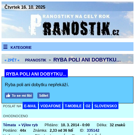
Čtvrtek 16. 10. 2025
KATEGORIE
RYBA POLI ANI DOBYTKU...
« ZPĚT «
PRANOSTIK
>
RYBA POLI ANI DOBYTKU...
Ryba poli ani dobytku nepřekáží.
E-MAIL
VODAFONE
T-MOBILE
O2
SLOVENSKO
POSLAT NA
OHODNOCENO
Témata
» Výlov ryb
Přidáno:
10. 3. 2014 - 0:00
Délka:
32 znaků
Posláno:
44x
Známka:
2,33 od 36 lidí
ID:
335142