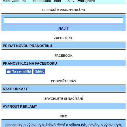
Veršované:
ne
Filtr obsahu:
není
Stav:
zveřejněné
HLEDÁNÍ V PRANOSTIKÁCH
ZAPOJTE SE
PŘIDAT NOVOU PRANOSTIKU
FACEBOOK
PRANOSTIK.CZ NA FACEBOOKU
PODPOŘTE NÁS
NAŠE ODKAZY
ZRYCHLETE SI NAČÍTÁNÍ
VYPNOUT REKLAMY
INFO
pranostiky o výlovu ryb, lidová rčení o výlovu ryb, pověry o výlovu ryb,