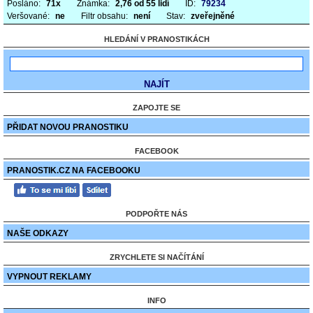
Posláno:
71x
Známka:
2,76 od 55 lidí
ID:
79234
Veršované:
ne
Filtr obsahu:
není
Stav:
zveřejněné
HLEDÁNÍ V PRANOSTIKÁCH
ZAPOJTE SE
PŘIDAT NOVOU PRANOSTIKU
FACEBOOK
PRANOSTIK.CZ NA FACEBOOKU
PODPOŘTE NÁS
NAŠE ODKAZY
ZRYCHLETE SI NAČÍTÁNÍ
VYPNOUT REKLAMY
INFO