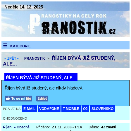
Neděle 14. 12. 2025
KATEGORIE
ŘÍJEN BÝVÁ JIŽ STUDENÝ,
« ZPĚT «
PRANOSTIK
>
ALE...
ŘÍJEN BÝVÁ JIŽ STUDENÝ, ALE...
Říjen bývá již studený, ale nikdy hladový.
E-MAIL
VODAFONE
T-MOBILE
O2
SLOVENSKO
POSLAT NA
OHODNOCENO
Říjen
» Obecné
Přidáno:
23. 11. 2008 - 1:14
Délka:
42 znaků