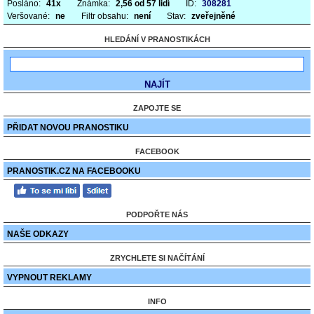
Posláno:
41x
Známka:
2,56 od 57 lidí
ID:
308281
Veršované:
ne
Filtr obsahu:
není
Stav:
zveřejněné
HLEDÁNÍ V PRANOSTIKÁCH
ZAPOJTE SE
PŘIDAT NOVOU PRANOSTIKU
FACEBOOK
PRANOSTIK.CZ NA FACEBOOKU
PODPOŘTE NÁS
NAŠE ODKAZY
ZRYCHLETE SI NAČÍTÁNÍ
VYPNOUT REKLAMY
INFO