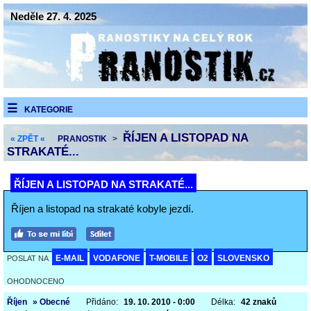
Neděle 27. 4. 2025
KATEGORIE
ŘÍJEN A LISTOPAD NA
« ZPĚT «
PRANOSTIK
>
STRAKATÉ...
ŘÍJEN A LISTOPAD NA STRAKATÉ...
Říjen a listopad na strakaté kobyle jezdí.
E-MAIL
VODAFONE
T-MOBILE
O2
SLOVENSKO
POSLAT NA
OHODNOCENO
Říjen
» Obecné
Přidáno:
19. 10. 2010 - 0:00
Délka:
42 znaků