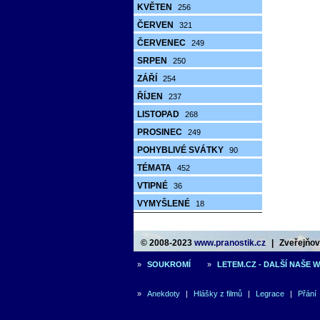
KVĚTEN
256
ČERVEN
321
ČERVENEC
249
SRPEN
250
ZÁŘÍ
254
ŘÍJEN
237
LISTOPAD
268
PROSINEC
249
POHYBLIVÉ SVÁTKY
90
TÉMATA
452
VTIPNÉ
36
VYMYŠLENÉ
18
© 2008-2023
www.pranostik.cz
|
Zveřejňová
»
SOUKROMÍ
»
LETEM.CZ - DALŠÍ NAŠE 
»
Anekdoty
|
Hlášky z filmů
|
Legrace
|
Přání