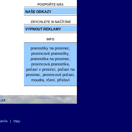
PODPOŘTE NÁS
NAŠE ODKAZY
ZRYCHLETE SI NAČÍTÁNÍ
VYPNOUT REKLAMY
INFO
pranostiky na prosinec,
prosincové pranostiky,
pranostika na prosinec,
prosincová pranostika,
počasí v prosinci, počasí na
prosinec, prosincové počasí,
moudra, rčení, přísloví
.cz
Verše
|
Vtipy