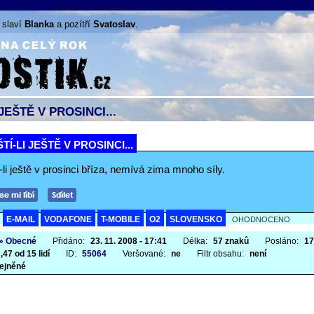
a slaví
Blanka
a pozítří
Svatoslav
.
JEŠTĚ V PROSINCI...
TÍ-LI JEŠTĚ V PROSINCI...
-li ještě v prosinci bříza, nemívá zima mnoho síly.
E-MAIL
VODAFONE
T-MOBILE
O2
SLOVENSKO
A
OHODNOCENO
» Obecné
Přidáno:
23. 11. 2008 - 17:41
Délka:
57 znaků
Posláno:
17
,47 od 15 lidí
ID:
55064
Veršované:
ne
Filtr obsahu:
není
ejněné