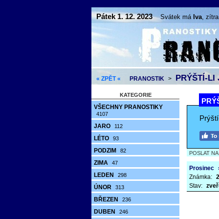
Pátek 1. 12. 2023
Svátek má
Iva
, zítr
PRÝŠTÍ-LI 
« ZPĚT «
PRANOSTIK
>
KATEGORIE
PRÝŠ
VŠECHNY PRANOSTIKY
4107
Prýští
JARO
112
LÉTO
93
PODZIM
82
POSLAT N
ZIMA
47
Prosinec
LEDEN
298
Známka:
2
Stav:
zveř
ÚNOR
313
BŘEZEN
236
DUBEN
246