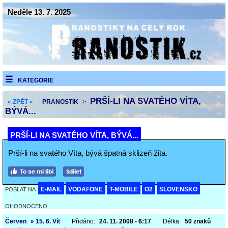
Neděle 13. 7. 2025
KATEGORIE
PRŠÍ-LI NA SVATÉHO VÍTA,
« ZPĚT «
PRANOSTIK
>
BÝVÁ...
PRŠÍ-LI NA SVATÉHO VÍTA, BÝVÁ...
Prší-li na svatého Víta, bývá špatná sklizeň žita.
E-MAIL
VODAFONE
T-MOBILE
O2
SLOVENSKO
POSLAT NA
OHODNOCENO
Červen
» 15. 6. Vít
Přidáno:
24. 11. 2008 - 6:17
Délka:
50 znaků