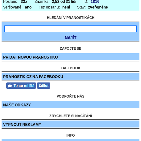
Posláno:
33x
Známka:
2,52 od 31 lidí
ID:
1816
Veršované:
ano
Filtr obsahu:
není
Stav:
zveřejněné
HLEDÁNÍ V PRANOSTIKÁCH
ZAPOJTE SE
PŘIDAT NOVOU PRANOSTIKU
FACEBOOK
PRANOSTIK.CZ NA FACEBOOKU
PODPOŘTE NÁS
NAŠE ODKAZY
ZRYCHLETE SI NAČÍTÁNÍ
VYPNOUT REKLAMY
INFO