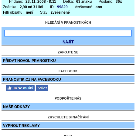
Přidáno:
23. 11. 2008 - 8:11
Délka:
63 znaků
Posláno:
36x
Známka:
2,90 od 31 lidí
ID:
99829
Veršované:
ano
Filtr obsahu:
není
Stav:
zveřejněné
HLEDÁNÍ V PRANOSTIKÁCH
ZAPOJTE SE
PŘIDAT NOVOU PRANOSTIKU
FACEBOOK
PRANOSTIK.CZ NA FACEBOOKU
PODPOŘTE NÁS
NAŠE ODKAZY
ZRYCHLETE SI NAČÍTÁNÍ
VYPNOUT REKLAMY