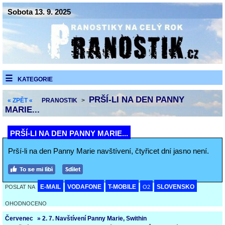
Sobota 13. 9. 2025
KATEGORIE
PRŠÍ-LI NA DEN PANNY
« ZPĚT «
PRANOSTIK
>
MARIE...
PRŠÍ-LI NA DEN PANNY MARIE...
Prší-li na den Panny Marie navštívení, čtyřicet dní jasno není.
E-MAIL
VODAFONE
T-MOBILE
SLOVENSKO
POSLAT NA
O2
OHODNOCENO
Červenec
» 2. 7. Navštívení Panny Marie, Swithin