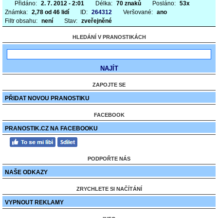
Přidáno:
2. 7. 2012 - 2:01
Délka:
70 znaků
Posláno:
53x
Známka:
2,78 od 46 lidí
ID:
264312
Veršované:
ano
Filtr obsahu:
není
Stav:
zveřejněné
HLEDÁNÍ V PRANOSTIKÁCH
ZAPOJTE SE
PŘIDAT NOVOU PRANOSTIKU
FACEBOOK
PRANOSTIK.CZ NA FACEBOOKU
PODPOŘTE NÁS
NAŠE ODKAZY
ZRYCHLETE SI NAČÍTÁNÍ
VYPNOUT REKLAMY