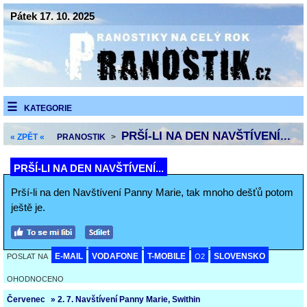
Pátek 17. 10. 2025
KATEGORIE
PRŠÍ-LI NA DEN NAVŠTÍVENÍ...
« ZPĚT «
PRANOSTIK
>
PRŠÍ-LI NA DEN NAVŠTÍVENÍ...
Prší-li na den Navštívení Panny Marie, tak mnoho dešťů potom
ještě je.
E-MAIL
VODAFONE
T-MOBILE
SLOVENSKO
POSLAT NA
O2
OHODNOCENO
Červenec
» 2. 7. Navštívení Panny Marie, Swithin