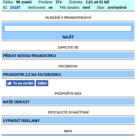
Délka:
96 znaků
Posláno:
37x
Známka:
2,61 od 41 lidí
ID:
15187
Veršované:
ne
Filtr obsahu:
není
Stav:
zveřejněné
HLEDÁNÍ V PRANOSTIKÁCH
ZAPOJTE SE
PŘIDAT NOVOU PRANOSTIKU
FACEBOOK
PRANOSTIK.CZ NA FACEBOOKU
PODPOŘTE NÁS
NAŠE ODKAZY
ZRYCHLETE SI NAČÍTÁNÍ
VYPNOUT REKLAMY
INFO