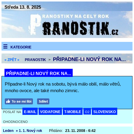
Středa 13. 8. 2025
KATEGORIE
PŘIPADNE-LI NOVÝ ROK NA...
« ZPĚT «
PRANOSTIK
>
PŘIPADNE-LI NOVÝ ROK NA...
Připadne-li Nový rok na sobotu, bývá málo obilí, málo větrů,
mnoho ovoce, ale také mnoho zimnic.
E-MAIL
VODAFONE
T-MOBILE
SLOVENSKO
POSLAT NA
O2
OHODNOCENO
Leden
» 1. 1. Nový rok
Přidáno:
23. 11. 2008 - 6:42