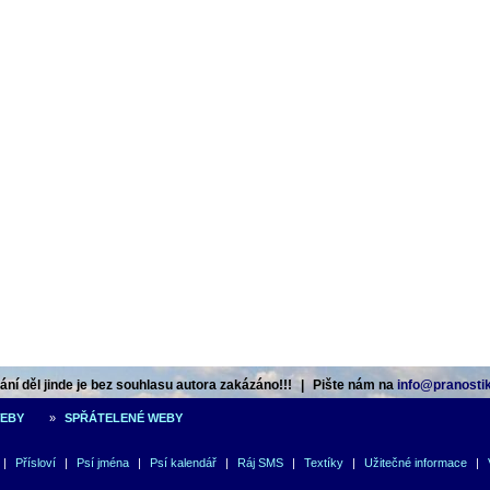
ní děl jinde je bez souhlasu autora zakázáno!!!
|
Pište nám na
info@pranostik
WEBY
»
SPŘÁTELENÉ WEBY
|
Přísloví
|
Psí jména
|
Psí kalendář
|
Ráj SMS
|
Textíky
|
Užitečné informace
|