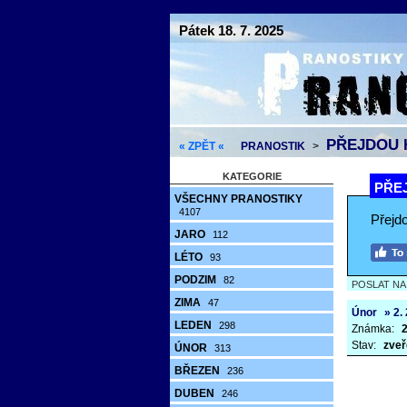
Pátek 18. 7. 2025
PŘEJDOU H
« ZPĚT «
PRANOSTIK
>
KATEGORIE
PŘEJ
VŠECHNY PRANOSTIKY
4107
Přejd
JARO
112
LÉTO
93
PODZIM
82
POSLAT N
ZIMA
47
Únor
» 2.
LEDEN
298
Známka:
2
Stav:
zveř
ÚNOR
313
BŘEZEN
236
DUBEN
246