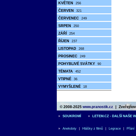
KVĚTEN
256
ČERVEN
321
ČERVENEC
249
SRPEN
250
ZÁŘÍ
254
ŘÍJEN
237
LISTOPAD
268
PROSINEC
249
POHYBLIVÉ SVÁTKY
90
TÉMATA
452
VTIPNÉ
36
VYMYŠLENÉ
18
© 2008-2025
www.pranostik.cz
|
Zveřejňová
»
SOUKROMÍ
»
LETEM.CZ - DALŠÍ NAŠE 
»
Anekdoty
|
Hlášky z filmů
|
Legrace
|
Přání