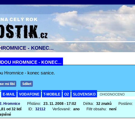
ROMNICE - KONEC...
DOU HROMNICE - KONEC...
ou Hromnice - konec sanice.
E-MAIL
VODAFONE
T-MOBILE
O2
SLOVENSKO
A
OHODNOCENO
 2. Hromnice
Přidáno:
23. 11. 2008 - 17:02
Délka:
32 znaků
Posláno:
,81 od 32 lidí
ID:
32112
Veršované:
ano
Filtr obsahu:
není
ejněné