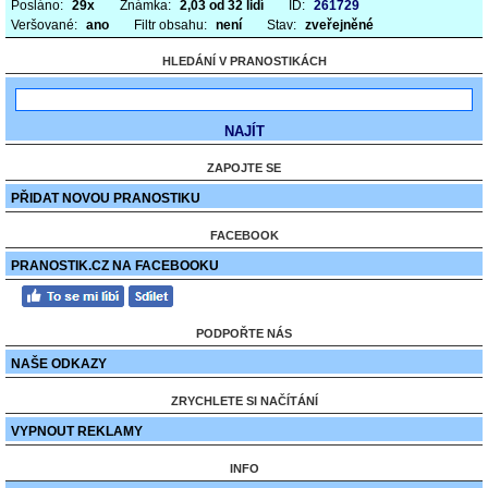
Posláno:
29x
Známka:
2,03 od 32 lidí
ID:
261729
Veršované:
ano
Filtr obsahu:
není
Stav:
zveřejněné
HLEDÁNÍ V PRANOSTIKÁCH
ZAPOJTE SE
PŘIDAT NOVOU PRANOSTIKU
FACEBOOK
PRANOSTIK.CZ NA FACEBOOKU
PODPOŘTE NÁS
NAŠE ODKAZY
ZRYCHLETE SI NAČÍTÁNÍ
VYPNOUT REKLAMY
INFO