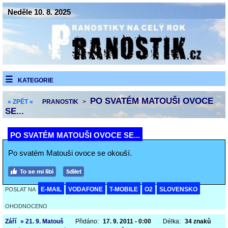
Neděle 10. 8. 2025
KATEGORIE
PO SVATÉM MATOUŠI OVOCE
« ZPĚT «
PRANOSTIK
>
SE...
PO SVATÉM MATOUŠI OVOCE SE...
Po svatém Matouši ovoce se okouší.
E-MAIL
VODAFONE
T-MOBILE
O2
SLOVENSKO
POSLAT NA
OHODNOCENO
Září
» 21. 9. Matouš
Přidáno:
17. 9. 2011 - 0:00
Délka:
34 znaků