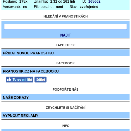
Posláno:
175x
Známka:
2,32 od 161 lidí
ID:
165662
Veršované:
ne
Filtr obsahu:
není
Stav:
zveřejněné
HLEDÁNÍ V PRANOSTIKÁCH
ZAPOJTE SE
PŘIDAT NOVOU PRANOSTIKU
FACEBOOK
PRANOSTIK.CZ NA FACEBOOKU
PODPOŘTE NÁS
NAŠE ODKAZY
ZRYCHLETE SI NAČÍTÁNÍ
VYPNOUT REKLAMY
INFO