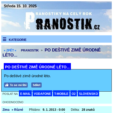
Středa 15. 10. 2025
KATEGORIE
PO DEŠTIVÉ ZIMĚ ÚRODNÉ
« ZPĚT «
PRANOSTIK
>
LÉTO...
PO DEŠTIVÉ ZIMĚ ÚRODNÉ LÉTO...
Po deštivé zimě úrodné léto.
E-MAIL
VODAFONE
T-MOBILE
O2
SLOVENSKO
POSLAT NA
OHODNOCENO
Zima
» Různé
Přidáno:
9. 1. 2013 - 0:00
Délka:
28 znaků