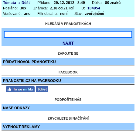
Témata
» Déšť
Přidáno:
29. 12. 2012 - 8:49
Délka:
80 znaků
Posláno:
30x
Známka:
2,38 od 21 lidí
ID:
104954
Veršované:
ano
Filtr obsahu:
není
Stav:
zveřejněné
HLEDÁNÍ V PRANOSTIKÁCH
ZAPOJTE SE
PŘIDAT NOVOU PRANOSTIKU
FACEBOOK
PRANOSTIK.CZ NA FACEBOOKU
PODPOŘTE NÁS
NAŠE ODKAZY
ZRYCHLETE SI NAČÍTÁNÍ
VYPNOUT REKLAMY