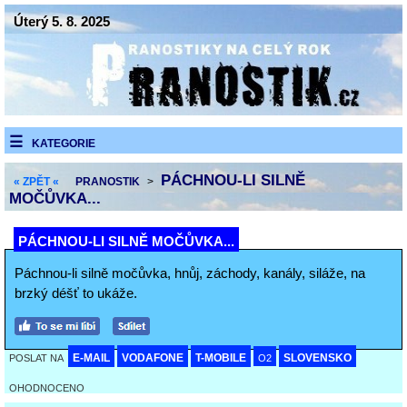
Úterý 5. 8. 2025
KATEGORIE
PÁCHNOU-LI SILNĚ
« ZPĚT «
PRANOSTIK
>
MOČŮVKA...
PÁCHNOU-LI SILNĚ MOČŮVKA...
Páchnou-li silně močůvka, hnůj, záchody, kanály, siláže, na
brzký déšť to ukáže.
E-MAIL
VODAFONE
T-MOBILE
SLOVENSKO
POSLAT NA
O2
OHODNOCENO