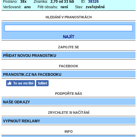
Posláno:
38x
Známka:
2,70 od 33 lidí
ID:
38326
Veršované:
ano
Filtr obsahu:
není
Stav:
zveřejněné
HLEDÁNÍ V PRANOSTIKÁCH
ZAPOJTE SE
PŘIDAT NOVOU PRANOSTIKU
FACEBOOK
PRANOSTIK.CZ NA FACEBOOKU
PODPOŘTE NÁS
NAŠE ODKAZY
ZRYCHLETE SI NAČÍTÁNÍ
VYPNOUT REKLAMY
INFO