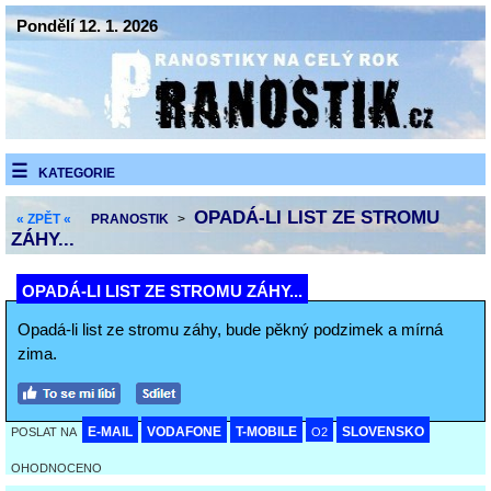
Pondělí 12. 1. 2026
KATEGORIE
OPADÁ-LI LIST ZE STROMU
« ZPĚT «
PRANOSTIK
>
ZÁHY...
OPADÁ-LI LIST ZE STROMU ZÁHY...
Opadá-li list ze stromu záhy, bude pěkný podzimek a mírná
zima.
E-MAIL
VODAFONE
T-MOBILE
SLOVENSKO
POSLAT NA
O2
OHODNOCENO