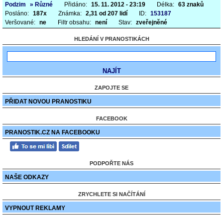
Podzim
» Různé
Přidáno:
15. 11. 2012 - 23:19
Délka:
63 znaků
Posláno:
187x
Známka:
2,31 od 207 lidí
ID:
153187
Veršované:
ne
Filtr obsahu:
není
Stav:
zveřejněné
HLEDÁNÍ V PRANOSTIKÁCH
ZAPOJTE SE
PŘIDAT NOVOU PRANOSTIKU
FACEBOOK
PRANOSTIK.CZ NA FACEBOOKU
PODPOŘTE NÁS
NAŠE ODKAZY
ZRYCHLETE SI NAČÍTÁNÍ
VYPNOUT REKLAMY