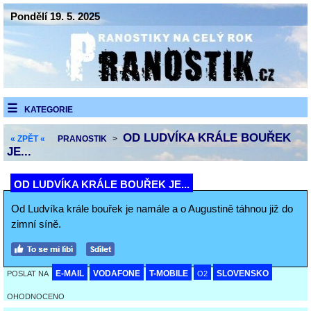
Pondělí 19. 5. 2025
KATEGORIE
OD LUDVÍKA KRÁLE BOUŘEK
« ZPĚT «
PRANOSTIK
>
JE...
OD LUDVÍKA KRÁLE BOUŘEK JE...
Od Ludvíka krále bouřek je namále a o Augustině táhnou již do
zimní síně.
E-MAIL
VODAFONE
T-MOBILE
SLOVENSKO
POSLAT NA
O2
OHODNOCENO