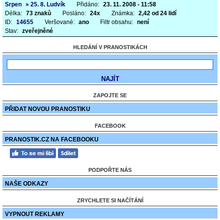
Srpen
» 25. 8. Ludvík
Přidáno:
23. 11. 2008 - 11:58
Délka:
73 znaků
Posláno:
24x
Známka:
2,42 od 24 lidí
ID:
14655
Veršované:
ano
Filtr obsahu:
není
Stav:
zveřejněné
HLEDÁNÍ V PRANOSTIKÁCH
ZAPOJTE SE
PŘIDAT NOVOU PRANOSTIKU
FACEBOOK
PRANOSTIK.CZ NA FACEBOOKU
PODPOŘTE NÁS
NAŠE ODKAZY
ZRYCHLETE SI NAČÍTÁNÍ
VYPNOUT REKLAMY