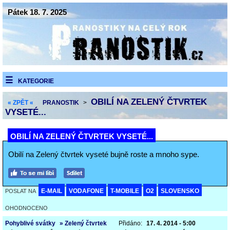
Pátek 18. 7. 2025
KATEGORIE
OBILÍ NA ZELENÝ ČTVRTEK
« ZPĚT «
PRANOSTIK
>
VYSETÉ...
OBILÍ NA ZELENÝ ČTVRTEK VYSETÉ...
Obilí na Zelený čtvrtek vyseté bujně roste a mnoho sype.
E-MAIL
VODAFONE
T-MOBILE
O2
SLOVENSKO
POSLAT NA
OHODNOCENO
Pohyblivé svátky
» Zelený čtvrtek
Přidáno:
17. 4. 2014 - 5:00