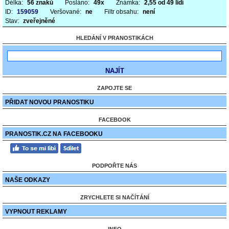
Délka:
56 znaků
Posláno:
49x
Známka:
2,55 od 49 lidí
ID:
159059
Veršované:
ne
Filtr obsahu:
není
Stav:
zveřejněné
HLEDÁNÍ V PRANOSTIKÁCH
ZAPOJTE SE
PŘIDAT NOVOU PRANOSTIKU
FACEBOOK
PRANOSTIK.CZ NA FACEBOOKU
PODPOŘTE NÁS
NAŠE ODKAZY
ZRYCHLETE SI NAČÍTÁNÍ
VYPNOUT REKLAMY