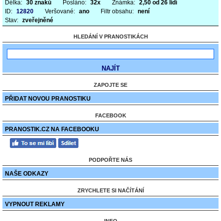
Délka:
30 znaků
Posláno:
32x
Známka:
2,50 od 26 lidí
ID:
12820
Veršované:
ano
Filtr obsahu:
není
Stav:
zveřejněné
HLEDÁNÍ V PRANOSTIKÁCH
ZAPOJTE SE
PŘIDAT NOVOU PRANOSTIKU
FACEBOOK
PRANOSTIK.CZ NA FACEBOOKU
PODPOŘTE NÁS
NAŠE ODKAZY
ZRYCHLETE SI NAČÍTÁNÍ
VYPNOUT REKLAMY