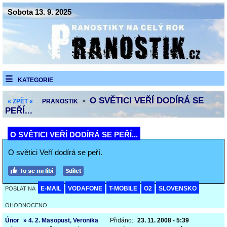
Sobota 13. 9. 2025
KATEGORIE
O SVĚTICI VEŘÍ DODÍRÁ SE
« ZPĚT «
PRANOSTIK
>
PEŘÍ...
O SVĚTICI VEŘÍ DODÍRÁ SE PEŘÍ...
O světici Veří dodírá se peří.
E-MAIL
VODAFONE
T-MOBILE
O2
SLOVENSKO
POSLAT NA
OHODNOCENO
Únor
» 4. 2. Masopust, Veronika
Přidáno:
23. 11. 2008 - 5:39