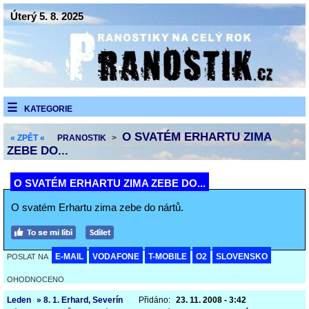
Úterý 5. 8. 2025
KATEGORIE
O SVATÉM ERHARTU ZIMA
« ZPĚT «
PRANOSTIK
>
ZEBE DO...
O SVATÉM ERHARTU ZIMA ZEBE DO...
O svatém Erhartu zima zebe do nártů.
E-MAIL
VODAFONE
T-MOBILE
O2
SLOVENSKO
POSLAT NA
OHODNOCENO
Leden
» 8. 1. Erhard, Severín
Přidáno:
23. 11. 2008 - 3:42