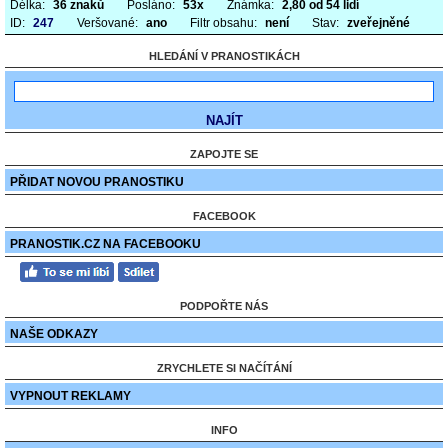
Délka:
36 znaků
Posláno:
53x
Známka:
2,80 od 54 lidí
ID:
247
Veršované:
ano
Filtr obsahu:
není
Stav:
zveřejněné
HLEDÁNÍ V PRANOSTIKÁCH
ZAPOJTE SE
PŘIDAT NOVOU PRANOSTIKU
FACEBOOK
PRANOSTIK.CZ NA FACEBOOKU
PODPOŘTE NÁS
NAŠE ODKAZY
ZRYCHLETE SI NAČÍTÁNÍ
VYPNOUT REKLAMY
INFO