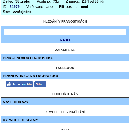
Délka:
38 znaků
Posláno:
73x
Známka:
2,84 od 83 lidí
ID:
24979
Veršované:
ano
Filtr obsahu:
není
Stav:
zveřejněné
HLEDÁNÍ V PRANOSTIKÁCH
ZAPOJTE SE
PŘIDAT NOVOU PRANOSTIKU
FACEBOOK
PRANOSTIK.CZ NA FACEBOOKU
PODPOŘTE NÁS
NAŠE ODKAZY
ZRYCHLETE SI NAČÍTÁNÍ
VYPNOUT REKLAMY