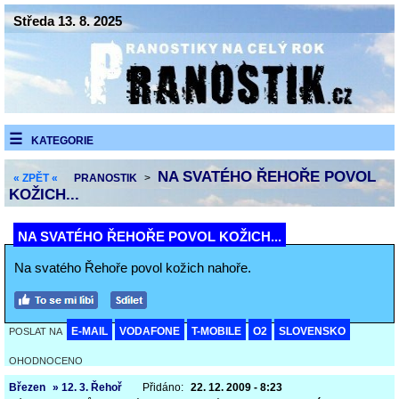
Středa 13. 8. 2025
KATEGORIE
NA SVATÉHO ŘEHOŘE POVOL
« ZPĚT «
PRANOSTIK
>
KOŽICH...
NA SVATÉHO ŘEHOŘE POVOL KOŽICH...
Na svatého Řehoře povol kožich nahoře.
E-MAIL
VODAFONE
T-MOBILE
O2
SLOVENSKO
POSLAT NA
OHODNOCENO
Březen
» 12. 3. Řehoř
Přidáno:
22. 12. 2009 - 8:23