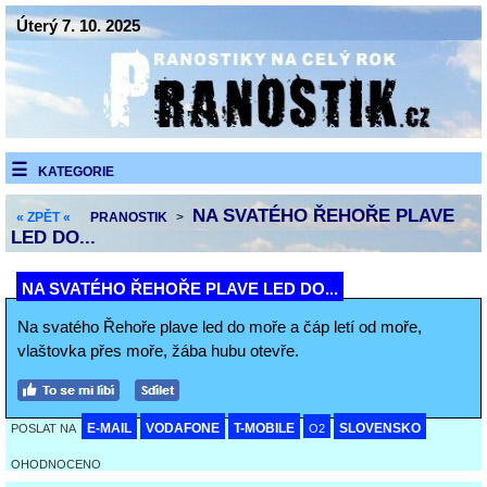
Úterý 7. 10. 2025
KATEGORIE
NA SVATÉHO ŘEHOŘE PLAVE
« ZPĚT «
PRANOSTIK
>
LED DO...
NA SVATÉHO ŘEHOŘE PLAVE LED DO...
Na svatého Řehoře plave led do moře a čáp letí od moře,
vlaštovka přes moře, žába hubu otevře.
E-MAIL
VODAFONE
T-MOBILE
SLOVENSKO
POSLAT NA
O2
OHODNOCENO