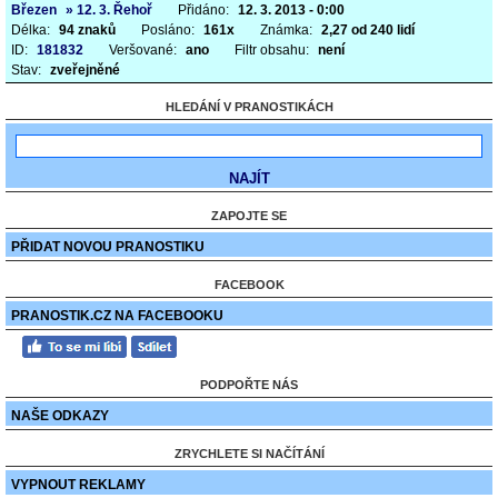
Březen
» 12. 3. Řehoř
Přidáno:
12. 3. 2013 - 0:00
Délka:
94 znaků
Posláno:
161x
Známka:
2,27 od 240 lidí
ID:
181832
Veršované:
ano
Filtr obsahu:
není
Stav:
zveřejněné
HLEDÁNÍ V PRANOSTIKÁCH
ZAPOJTE SE
PŘIDAT NOVOU PRANOSTIKU
FACEBOOK
PRANOSTIK.CZ NA FACEBOOKU
PODPOŘTE NÁS
NAŠE ODKAZY
ZRYCHLETE SI NAČÍTÁNÍ
VYPNOUT REKLAMY