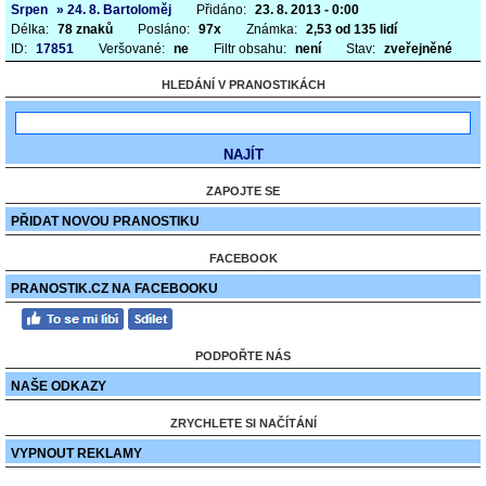
Srpen
» 24. 8. Bartoloměj
Přidáno:
23. 8. 2013 - 0:00
Délka:
78 znaků
Posláno:
97x
Známka:
2,53 od 135 lidí
ID:
17851
Veršované:
ne
Filtr obsahu:
není
Stav:
zveřejněné
HLEDÁNÍ V PRANOSTIKÁCH
ZAPOJTE SE
PŘIDAT NOVOU PRANOSTIKU
FACEBOOK
PRANOSTIK.CZ NA FACEBOOKU
PODPOŘTE NÁS
NAŠE ODKAZY
ZRYCHLETE SI NAČÍTÁNÍ
VYPNOUT REKLAMY