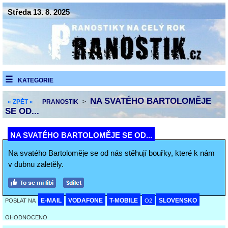
Středa 13. 8. 2025
KATEGORIE
NA SVATÉHO BARTOLOMĚJE
« ZPĚT «
PRANOSTIK
>
SE OD...
NA SVATÉHO BARTOLOMĚJE SE OD...
Na svatého Bartoloměje se od nás stěhují bouřky, které k nám
v dubnu zaletěly.
E-MAIL
VODAFONE
T-MOBILE
SLOVENSKO
POSLAT NA
O2
OHODNOCENO