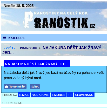
Neděle 18. 5. 2025
KATEGORIE
NA JAKUBA DÉŠŤ JAK ŽRAVÝ
« ZPĚT «
PRANOSTIK
>
JED...
NA JAKUBA DÉŠŤ JAK ŽRAVÝ JED...
Na Jakuba déšť jak žravý jed kazí narůžovělý na pohance květ,
proto vzácný bývá med.
E-MAIL
VODAFONE
T-MOBILE
SLOVENSKO
POSLAT NA
O2
OHODNOCENO