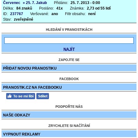
Červenec
» 25. 7. Jakub
Přidáno:
25. 7. 2013 - 0:00
Délka:
84 znaků
Posláno:
41x
Známka:
2,73 od 55 lidí
ID:
237767
Veršované:
ano
Filtr obsahu:
není
Stav:
zveřejněné
HLEDÁNÍ V PRANOSTIKÁCH
ZAPOJTE SE
PŘIDAT NOVOU PRANOSTIKU
FACEBOOK
PRANOSTIK.CZ NA FACEBOOKU
PODPOŘTE NÁS
NAŠE ODKAZY
ZRYCHLETE SI NAČÍTÁNÍ
VYPNOUT REKLAMY