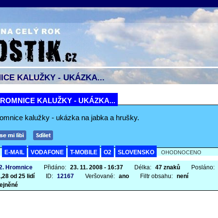
CE KALUŽKY - UKÁZKA...
ROMNICE KALUŽKY - UKÁZKA...
omnice kalužky - ukázka na jabka a hrušky.
E-MAIL
VODAFONE
T-MOBILE
O2
SLOVENSKO
A
OHODNOCENO
 2. Hromnice
Přidáno:
23. 11. 2008 - 16:37
Délka:
47 znaků
Posláno:
,28 od 25 lidí
ID:
12167
Veršované:
ano
Filtr obsahu:
není
ejněné