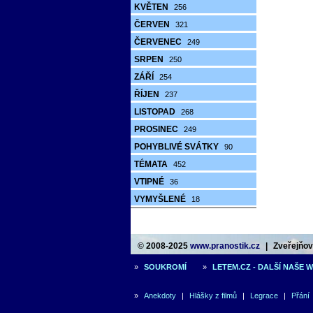
KVĚTEN
256
ČERVEN
321
ČERVENEC
249
SRPEN
250
ZÁŘÍ
254
ŘÍJEN
237
LISTOPAD
268
PROSINEC
249
POHYBLIVÉ SVÁTKY
90
TÉMATA
452
VTIPNÉ
36
VYMYŠLENÉ
18
© 2008-2025
www.pranostik.cz
|
Zveřejňová
»
SOUKROMÍ
»
LETEM.CZ - DALŠÍ NAŠE 
»
Anekdoty
|
Hlášky z filmů
|
Legrace
|
Přání