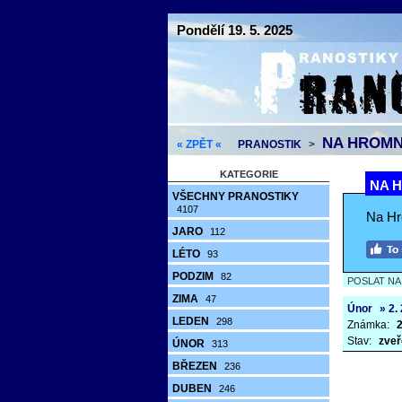
Pondělí 19. 5. 2025
NA HROMNI
« ZPĚT «
PRANOSTIK
>
KATEGORIE
NA H
VŠECHNY PRANOSTIKY
4107
Na Hr
JARO
112
LÉTO
93
PODZIM
82
POSLAT N
ZIMA
47
Únor
» 2.
LEDEN
298
Známka:
2
Stav:
zveř
ÚNOR
313
BŘEZEN
236
DUBEN
246