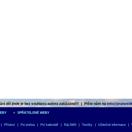
ní děl jinde je bez souhlasu autora zakázáno!!!
|
Pište nám na
info@pranostik
WEBY
»
SPŘÁTELENÉ WEBY
|
Přísloví
|
Psí jména
|
Psí kalendář
|
Ráj SMS
|
Textíky
|
Užitečné informace
|