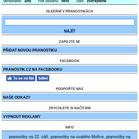
Veršované:
ano
Filtr obsahu:
není
Stav:
zveřejněné
HLEDÁNÍ V PRANOSTIKÁCH
ZAPOJTE SE
PŘIDAT NOVOU PRANOSTIKU
FACEBOOK
PRANOSTIK.CZ NA FACEBOOKU
PODPOŘTE NÁS
NAŠE ODKAZY
ZRYCHLETE SI NAČÍTÁNÍ
VYPNOUT REKLAMY
INFO
pranostiky na 22. září, pranostiky na svatého Mořice, pranostiky na