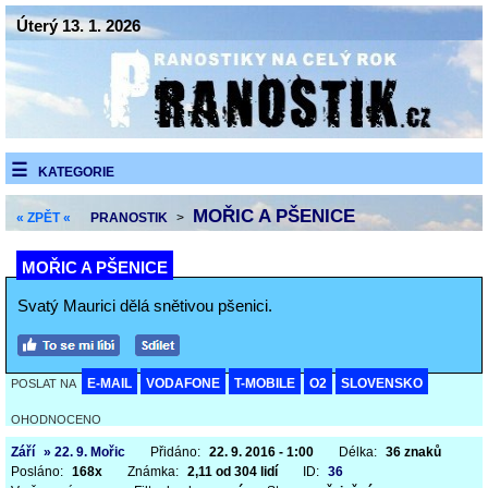
Úterý 13. 1. 2026
KATEGORIE
MOŘIC A PŠENICE
« ZPĚT «
PRANOSTIK
>
MOŘIC A PŠENICE
Svatý Maurici dělá snětivou pšenici.
E-MAIL
VODAFONE
T-MOBILE
O2
SLOVENSKO
POSLAT NA
OHODNOCENO
Září
» 22. 9. Mořic
Přidáno:
22. 9. 2016 - 1:00
Délka:
36 znaků
Posláno:
168x
Známka:
2,11 od 304 lidí
ID:
36