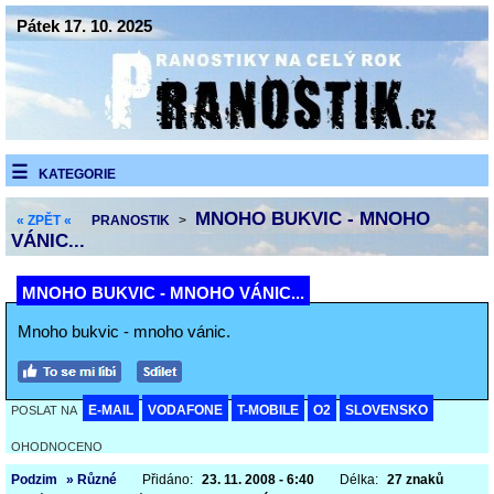
Pátek 17. 10. 2025
KATEGORIE
MNOHO BUKVIC - MNOHO
« ZPĚT «
PRANOSTIK
>
VÁNIC...
MNOHO BUKVIC - MNOHO VÁNIC...
Mnoho bukvic - mnoho vánic.
E-MAIL
VODAFONE
T-MOBILE
O2
SLOVENSKO
POSLAT NA
OHODNOCENO
Podzim
» Různé
Přidáno:
23. 11. 2008 - 6:40
Délka:
27 znaků