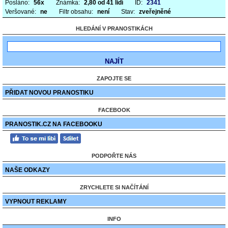
Posláno:
56x
Známka:
2,80 od 41 lidí
ID:
2341
Veršované:
ne
Filtr obsahu:
není
Stav:
zveřejněné
HLEDÁNÍ V PRANOSTIKÁCH
ZAPOJTE SE
PŘIDAT NOVOU PRANOSTIKU
FACEBOOK
PRANOSTIK.CZ NA FACEBOOKU
PODPOŘTE NÁS
NAŠE ODKAZY
ZRYCHLETE SI NAČÍTÁNÍ
VYPNOUT REKLAMY
INFO