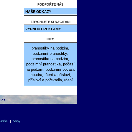
PODPOŘTE NÁS
NAŠE ODKAZY
ZRYCHLETE SI NAČÍTÁNÍ
VYPNOUT REKLAMY
INFO
pranostiky na podzim,
podzimní pranostiky,
pranostika na podzim,
podzimní pranostika, počasí
na podzim, podzimní počasí,
moudra, rčení a přísloví,
přísloví a pořekadla, rčení
.cz
Verše
|
Vtipy