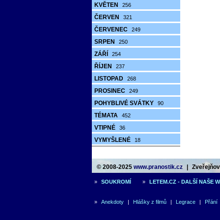
KVĚTEN
256
ČERVEN
321
ČERVENEC
249
SRPEN
250
ZÁŘÍ
254
ŘÍJEN
237
LISTOPAD
268
PROSINEC
249
POHYBLIVÉ SVÁTKY
90
TÉMATA
452
VTIPNÉ
36
VYMYŠLENÉ
18
© 2008-2025
www.pranostik.cz
|
Zveřejňová
»
SOUKROMÍ
»
LETEM.CZ - DALŠÍ NAŠE 
»
Anekdoty
|
Hlášky z filmů
|
Legrace
|
Přání