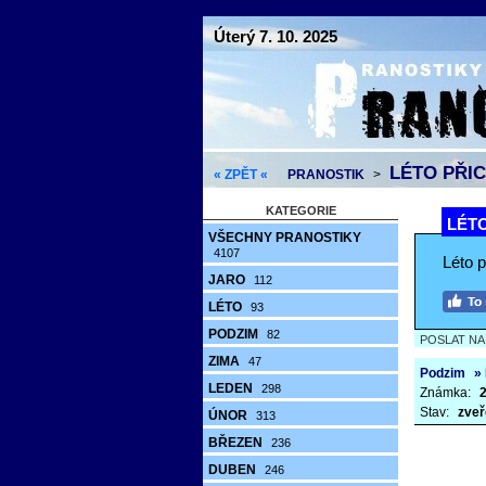
Úterý 7. 10. 2025
LÉTO PŘIC
« ZPĚT «
PRANOSTIK
>
KATEGORIE
LÉTO
VŠECHNY PRANOSTIKY
4107
Léto 
JARO
112
LÉTO
93
PODZIM
82
POSLAT N
ZIMA
47
Podzim
»
LEDEN
298
Známka:
2
Stav:
zveř
ÚNOR
313
BŘEZEN
236
DUBEN
246