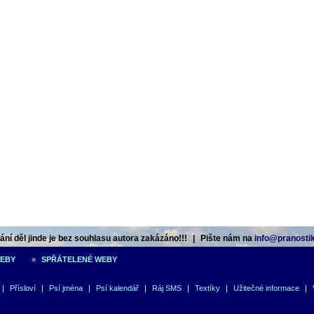
ní děl jinde je bez souhlasu autora zakázáno!!!
|
Pište nám na
info@pranostik
WEBY
»
SPŘÁTELENÉ WEBY
|
Přísloví
|
Psí jména
|
Psí kalendář
|
Ráj SMS
|
Textíky
|
Užitečné informace
|