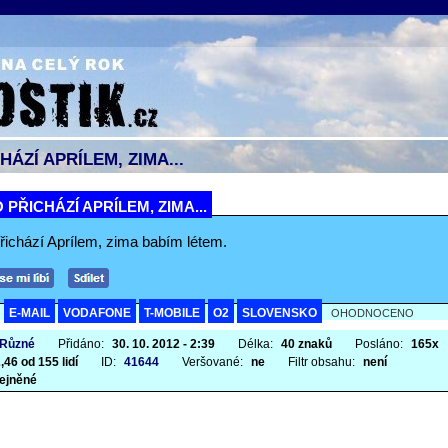
HÁZÍ APRÍLEM, ZIMA...
 PŘICHÁZÍ APRÍLEM, ZIMA...
přichází Aprílem, zima babím létem.
E-MAIL
VODAFONE
T-MOBILE
O2
SLOVENSKO
A
OHODNOCENO
 Různé
Přidáno:
30. 10. 2012 - 2:39
Délka:
40 znaků
Posláno:
165x
,46 od 155 lidí
ID:
41644
Veršované:
ne
Filtr obsahu:
není
ejněné