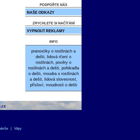
PODPOŘTE NÁS
NAŠE ODKAZY
ZRYCHLETE SI NAČÍTÁNÍ
VYPNOUT REKLAMY
INFO
pranostiky o rostlinách a
dešti, lidová rčení o
rostlinách, pověry o
rostlinách a dešti, pořekadla
o dešti, moudra o rostlinách
a dešti, lidová slovesnost,
přísloví, moudrosti o dešti
.cz
Verše
|
Vtipy