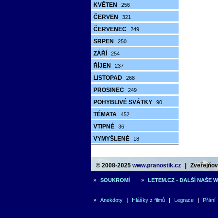
KVĚTEN
256
ČERVEN
321
ČERVENEC
249
SRPEN
250
ZÁŘÍ
254
ŘÍJEN
237
LISTOPAD
268
PROSINEC
249
POHYBLIVÉ SVÁTKY
90
TÉMATA
452
VTIPNÉ
36
VYMYŠLENÉ
18
© 2008-2025
www.pranostik.cz
|
Zveřejňová
»
SOUKROMÍ
»
LETEM.CZ - DALŠÍ NAŠE 
»
Anekdoty
|
Hlášky z filmů
|
Legrace
|
Přání