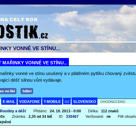
NKY VONNÉ VE STÍNU...
 MAŘINKY VONNÉ VE STÍNU...
mařinky vonné ve stínu usušený a v plátěném pytlíku chovaný zvěstu
ající déšť silnou vůni vydávaje.
E-MAIL
VODAFONE
T-MOBILE
SLOVENSKO
A
O2
OHODNOCENO
 Rostliny a déšť
Přidáno:
24. 10. 2013 - 0:00
Délka:
112 znaků
40x
Známka:
2,35 od 34 lidí
ID:
330467
Veršované:
ne
Filtr obsah
ejněné