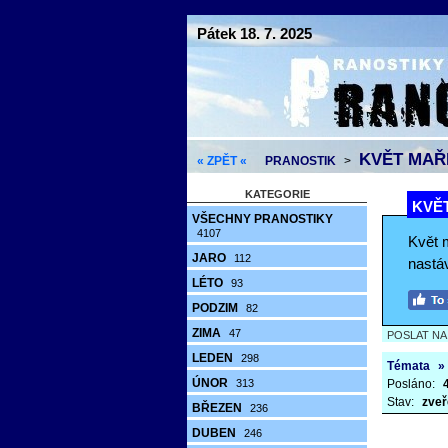
Pátek 18. 7. 2025
KVĚT MAŘI
« ZPĚT «
PRANOSTIK
>
KATEGORIE
KVĚT
VŠECHNY PRANOSTIKY
4107
Květ 
JARO
112
nastáv
LÉTO
93
PODZIM
82
ZIMA
47
POSLAT N
LEDEN
298
Témata
»
ÚNOR
313
Posláno:
Stav:
zveř
BŘEZEN
236
DUBEN
246