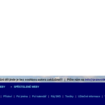
ní děl jinde je bez souhlasu autora zakázáno!!!
|
Pište nám na
info@pranostik
WEBY
»
SPŘÁTELENÉ WEBY
|
Přísloví
|
Psí jména
|
Psí kalendář
|
Ráj SMS
|
Textíky
|
Užitečné informace
|