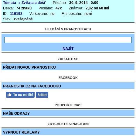
Témata
» Zvířata a déšť
Přidáno:
30. 9. 2014 - 0:00
Délka:
74 znaků
Posláno:
47x
Známka:
2,82 od 68 lidí
ID:
116192
Veršované:
ne
Filtr obsahu:
není
Stav:
zveřejněné
HLEDÁNÍ V PRANOSTIKÁCH
ZAPOJTE SE
PŘIDAT NOVOU PRANOSTIKU
FACEBOOK
PRANOSTIK.CZ NA FACEBOOKU
PODPOŘTE NÁS
NAŠE ODKAZY
ZRYCHLETE SI NAČÍTÁNÍ
VYPNOUT REKLAMY