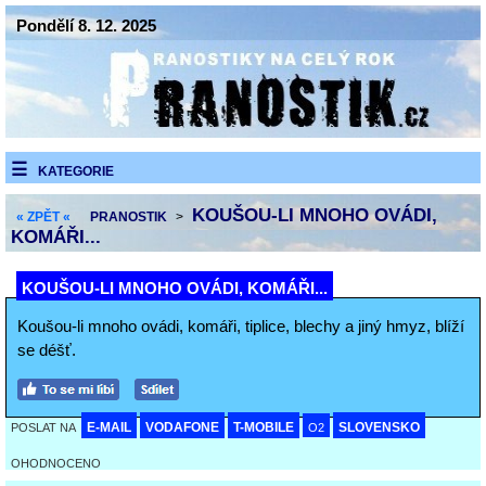
Pondělí 8. 12. 2025
KATEGORIE
KOUŠOU-LI MNOHO OVÁDI,
« ZPĚT «
PRANOSTIK
>
KOMÁŘI...
KOUŠOU-LI MNOHO OVÁDI, KOMÁŘI...
Koušou-li mnoho ovádi, komáři, tiplice, blechy a jiný hmyz, blíží
se déšť.
E-MAIL
VODAFONE
T-MOBILE
SLOVENSKO
POSLAT NA
O2
OHODNOCENO