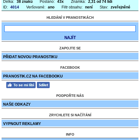
Délka:
38 znaků
Posláno:
43x
Známka:
2,31 od 74 lidí
ID:
4014
Veršované:
ano
Filtr obsahu:
není
Stav:
zveřejněné
HLEDÁNÍ V PRANOSTIKÁCH
ZAPOJTE SE
PŘIDAT NOVOU PRANOSTIKU
FACEBOOK
PRANOSTIK.CZ NA FACEBOOKU
PODPOŘTE NÁS
NAŠE ODKAZY
ZRYCHLETE SI NAČÍTÁNÍ
VYPNOUT REKLAMY
INFO