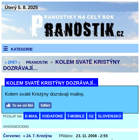
Úterý 5. 8. 2025
KATEGORIE
KOLEM SVATÉ KRISTÝNY
« ZPĚT «
PRANOSTIK
>
DOZRÁVAJÍ...
KOLEM SVATÉ KRISTÝNY DOZRÁVAJÍ...
Kolem svaté Kristýny dozrávají maliny.
E-MAIL
VODAFONE
T-MOBILE
O2
SLOVENSKO
POSLAT NA
OHODNOCENO
Červenec
» 24. 7. Kristýna
Přidáno:
23. 11. 2008 - 2:55