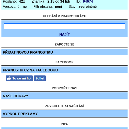
Posláno:
42x
Známka:
2,15 od 34 lidí
ID:
94674
Veršované:
ne
Filtr obsahu:
není
Stav:
zveřejněné
HLEDÁNÍ V PRANOSTIKÁCH
ZAPOJTE SE
PŘIDAT NOVOU PRANOSTIKU
FACEBOOK
PRANOSTIK.CZ NA FACEBOOKU
PODPOŘTE NÁS
NAŠE ODKAZY
ZRYCHLETE SI NAČÍTÁNÍ
VYPNOUT REKLAMY
INFO