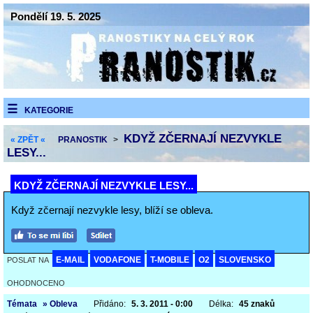
Pondělí 19. 5. 2025
KATEGORIE
KDYŽ ZČERNAJÍ NEZVYKLE
« ZPĚT «
PRANOSTIK
>
LESY...
KDYŽ ZČERNAJÍ NEZVYKLE LESY...
Když zčernají nezvykle lesy, blíží se obleva.
E-MAIL
VODAFONE
T-MOBILE
O2
SLOVENSKO
POSLAT NA
OHODNOCENO
Témata
» Obleva
Přidáno:
5. 3. 2011 - 0:00
Délka:
45 znaků