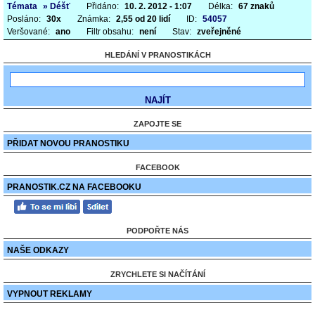
Témata
» Déšť
Přidáno:
10. 2. 2012 - 1:07
Délka:
67 znaků
Posláno:
30x
Známka:
2,55 od 20 lidí
ID:
54057
Veršované:
ano
Filtr obsahu:
není
Stav:
zveřejněné
HLEDÁNÍ V PRANOSTIKÁCH
ZAPOJTE SE
PŘIDAT NOVOU PRANOSTIKU
FACEBOOK
PRANOSTIK.CZ NA FACEBOOKU
PODPOŘTE NÁS
NAŠE ODKAZY
ZRYCHLETE SI NAČÍTÁNÍ
VYPNOUT REKLAMY