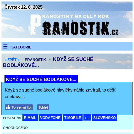
Čtvrtek 12. 6. 2025
KATEGORIE
KDYŽ SE SUCHÉ
« ZPĚT «
PRANOSTIK
>
BODLÁKOVÉ...
KDYŽ SE SUCHÉ BODLÁKOVÉ...
Když se suché bodlákové hlavičky náhle zavírají, to déšť
očekávají.
E-MAIL
VODAFONE
T-MOBILE
SLOVENSKO
POSLAT NA
O2
OHODNOCENO