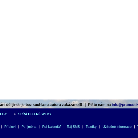
ní děl jinde je bez souhlasu autora zakázáno!!!
|
Pište nám na
info@pranostik
WEBY
»
SPŘÁTELENÉ WEBY
|
Přísloví
|
Psí jména
|
Psí kalendář
|
Ráj SMS
|
Textíky
|
Užitečné informace
|