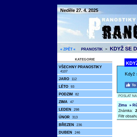
Neděle 27. 4. 2025
KDYŽ SE D
« ZPĚT «
PRANOSTIK
>
KATEGORIE
KDYŽ
VŠECHNY PRANOSTIKY
4107
Když s
JARO
112
LÉTO
93
PODZIM
82
POSLAT N
ZIMA
47
Zima
» R
LEDEN
298
Známka:
2
Filtr obsah
ÚNOR
313
BŘEZEN
236
DUBEN
246