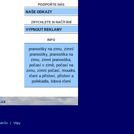
PODPOŘTE NÁS
NAŠE ODKAZY
ZRYCHLETE SI NAČÍTÁNÍ
VYPNOUT REKLAMY
INFO
pranostiky na zimu, zimní
pranostiky, pranostika na
zimu, zimní pranostika,
počasí v zimě, počasí na
zimu, zimní počasí, moudra,
rčení a přísloví, přísloví a
pořekadla, lidová rčení
.cz
Verše
|
Vtipy