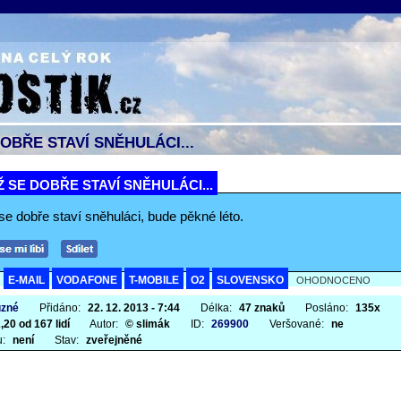
OBŘE STAVÍ SNĚHULÁCI...
 SE DOBŘE STAVÍ SNĚHULÁCI...
e dobře staví sněhuláci, bude pěkné léto.
E-MAIL
VODAFONE
T-MOBILE
O2
SLOVENSKO
A
OHODNOCENO
ůzné
Přidáno:
22. 12. 2013 - 7:44
Délka:
47 znaků
Posláno:
135x
,20 od 167 lidí
Autor:
© slimák
ID:
269900
Veršované:
ne
u:
není
Stav:
zveřejněné