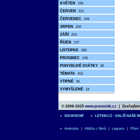
KVĚTEN
256
ČERVEN
321
ČERVENEC
249
SRPEN
250
ZÁŘÍ
254
ŘÍJEN
237
LISTOPAD
268
PROSINEC
249
POHYBLIVÉ SVÁTKY
90
TÉMATA
452
VTIPNÉ
36
VYMYŠLENÉ
18
© 2008-2025
www.pranostik.cz
|
Zveřejňová
»
SOUKROMÍ
»
LETEM.CZ - DALŠÍ NAŠE 
»
Anekdoty
|
Hlášky z filmů
|
Legrace
|
Přání