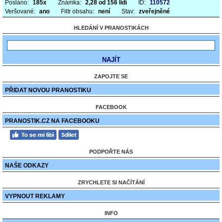
Posláno:
185x
Známka:
2,28 od 156 lidí
ID:
110572
Veršované:
ano
Filtr obsahu:
není
Stav:
zveřejněné
HLEDÁNÍ V PRANOSTIKÁCH
ZAPOJTE SE
PŘIDAT NOVOU PRANOSTIKU
FACEBOOK
PRANOSTIK.CZ NA FACEBOOKU
PODPOŘTE NÁS
NAŠE ODKAZY
ZRYCHLETE SI NAČÍTÁNÍ
VYPNOUT REKLAMY
INFO