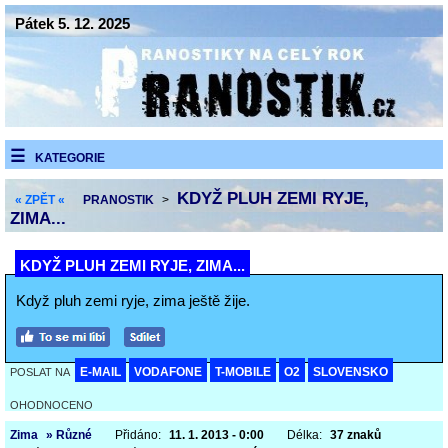
Pátek 5. 12. 2025
KATEGORIE
KDYŽ PLUH ZEMI RYJE,
« ZPĚT «
PRANOSTIK
>
ZIMA...
KDYŽ PLUH ZEMI RYJE, ZIMA...
Když pluh zemi ryje, zima ještě žije.
E-MAIL
VODAFONE
T-MOBILE
O2
SLOVENSKO
POSLAT NA
OHODNOCENO
Zima
» Různé
Přidáno:
11. 1. 2013 - 0:00
Délka:
37 znaků