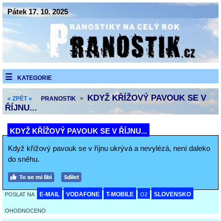
Pátek 17. 10. 2025
KATEGORIE
KDYŽ KŘÍŽOVÝ PAVOUK SE V
« ZPĚT «
PRANOSTIK
>
ŘÍJNU...
KDYŽ KŘÍŽOVÝ PAVOUK SE V ŘÍJNU...
Když křížový pavouk se v říjnu ukrývá a nevylézá, není daleko
do sněhu.
E-MAIL
VODAFONE
T-MOBILE
SLOVENSKO
POSLAT NA
O2
OHODNOCENO