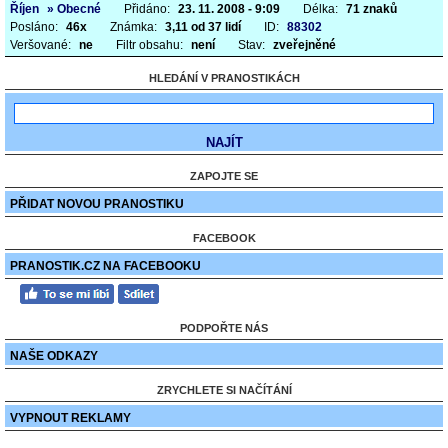
Říjen
» Obecné
Přidáno:
23. 11. 2008 - 9:09
Délka:
71 znaků
Posláno:
46x
Známka:
3,11 od 37 lidí
ID:
88302
Veršované:
ne
Filtr obsahu:
není
Stav:
zveřejněné
HLEDÁNÍ V PRANOSTIKÁCH
ZAPOJTE SE
PŘIDAT NOVOU PRANOSTIKU
FACEBOOK
PRANOSTIK.CZ NA FACEBOOKU
PODPOŘTE NÁS
NAŠE ODKAZY
ZRYCHLETE SI NAČÍTÁNÍ
VYPNOUT REKLAMY