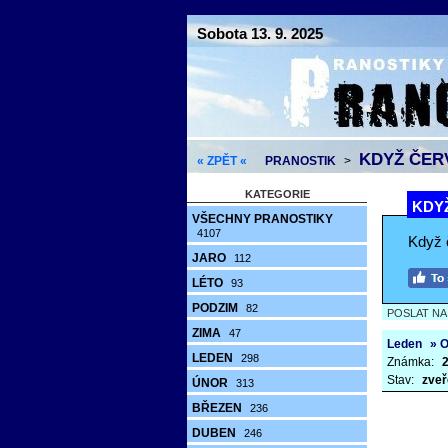
Sobota 13. 9. 2025
KDYŽ ČERV
« ZPĚT «
PRANOSTIK
>
KATEGORIE
KDYŽ
VŠECHNY PRANOSTIKY
4107
Když 
JARO
112
LÉTO
93
PODZIM
82
POSLAT N
ZIMA
47
Leden
» 
LEDEN
298
Známka:
2
Stav:
zveř
ÚNOR
313
BŘEZEN
236
DUBEN
246