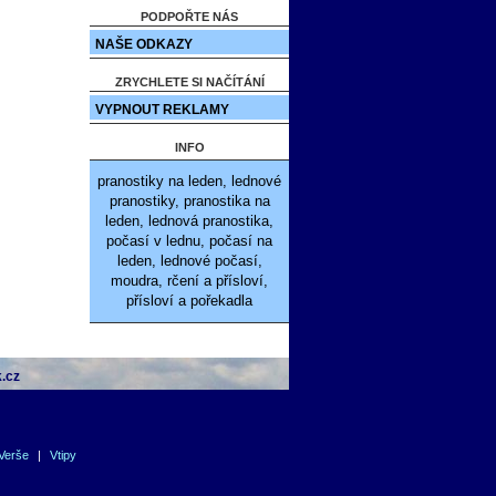
PODPOŘTE NÁS
NAŠE ODKAZY
ZRYCHLETE SI NAČÍTÁNÍ
VYPNOUT REKLAMY
INFO
pranostiky na leden, lednové
pranostiky, pranostika na
leden, lednová pranostika,
počasí v lednu, počasí na
leden, lednové počasí,
moudra, rčení a přísloví,
přísloví a pořekadla
.cz
Verše
|
Vtipy