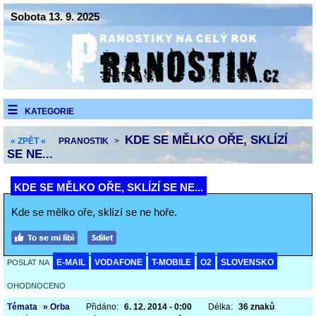
Sobota 13. 9. 2025
KATEGORIE
KDE SE MĚLKO OŘE, SKLÍZÍ
« ZPĚT «
PRANOSTIK
>
SE NE...
KDE SE MĚLKO OŘE, SKLÍZÍ SE NE...
Kde se mělko oře, sklízí se ne hoře.
E-MAIL
VODAFONE
T-MOBILE
O2
SLOVENSKO
POSLAT NA
OHODNOCENO
Témata
» Orba
Přidáno:
6. 12. 2014 - 0:00
Délka:
36 znaků