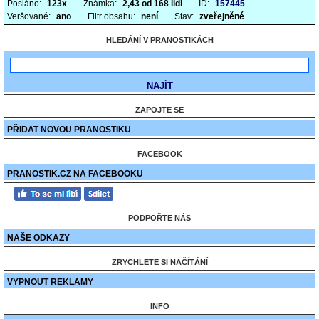
Posláno:
123x
Známka:
2,43 od 168 lidí
ID:
157445
Veršované:
ano
Filtr obsahu:
není
Stav:
zveřejněné
HLEDÁNÍ V PRANOSTIKÁCH
ZAPOJTE SE
PŘIDAT NOVOU PRANOSTIKU
FACEBOOK
PRANOSTIK.CZ NA FACEBOOKU
PODPOŘTE NÁS
NAŠE ODKAZY
ZRYCHLETE SI NAČÍTÁNÍ
VYPNOUT REKLAMY
INFO