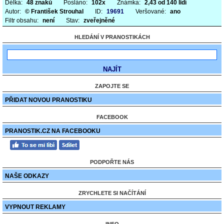
Délka:
48 znaků
Posláno:
102x
Známka:
2,43 od 140 lidí
Autor:
© František Strouhal
ID:
19691
Veršované:
ano
Filtr obsahu:
není
Stav:
zveřejněné
HLEDÁNÍ V PRANOSTIKÁCH
ZAPOJTE SE
PŘIDAT NOVOU PRANOSTIKU
FACEBOOK
PRANOSTIK.CZ NA FACEBOOKU
PODPOŘTE NÁS
NAŠE ODKAZY
ZRYCHLETE SI NAČÍTÁNÍ
VYPNOUT REKLAMY