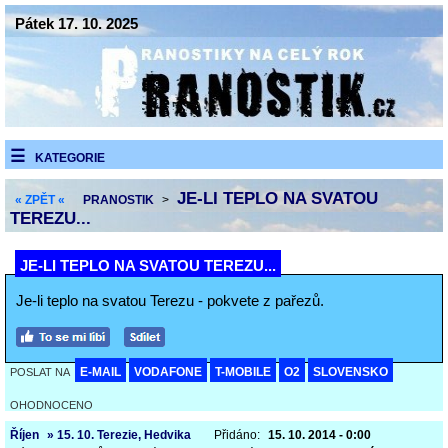
Pátek 17. 10. 2025
KATEGORIE
JE-LI TEPLO NA SVATOU
« ZPĚT «
PRANOSTIK
>
TEREZU...
JE-LI TEPLO NA SVATOU TEREZU...
Je-li teplo na svatou Terezu - pokvete z pařezů.
E-MAIL
VODAFONE
T-MOBILE
O2
SLOVENSKO
POSLAT NA
OHODNOCENO
Říjen
» 15. 10. Terezie, Hedvika
Přidáno:
15. 10. 2014 - 0:00