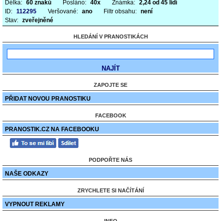
Délka:
60 znaků
Posláno:
40x
Známka:
2,24 od 45 lidí
ID:
112295
Veršované:
ano
Filtr obsahu:
není
Stav:
zveřejněné
HLEDÁNÍ V PRANOSTIKÁCH
ZAPOJTE SE
PŘIDAT NOVOU PRANOSTIKU
FACEBOOK
PRANOSTIK.CZ NA FACEBOOKU
PODPOŘTE NÁS
NAŠE ODKAZY
ZRYCHLETE SI NAČÍTÁNÍ
VYPNOUT REKLAMY