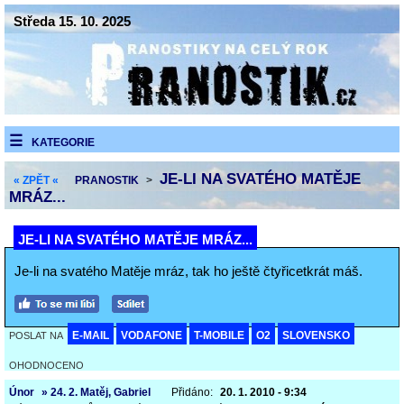
Středa 15. 10. 2025
KATEGORIE
JE-LI NA SVATÉHO MATĚJE
« ZPĚT «
PRANOSTIK
>
MRÁZ...
JE-LI NA SVATÉHO MATĚJE MRÁZ...
Je-li na svatého Matěje mráz, tak ho ještě čtyřicetkrát máš.
E-MAIL
VODAFONE
T-MOBILE
O2
SLOVENSKO
POSLAT NA
OHODNOCENO
Únor
» 24. 2. Matěj, Gabriel
Přidáno:
20. 1. 2010 - 9:34