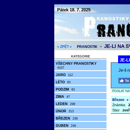
Pátek 18. 7. 2025
JE-LI NA 
« ZPĚT «
PRANOSTIK
>
KATEGORIE
JE-L
VŠECHNY PRANOSTIKY
4107
Je-li 
JARO
112
LÉTO
93
PODZIM
82
POSLAT N
ZIMA
47
Březen
» 
LEDEN
298
Známka:
2
Stav:
zveř
ÚNOR
313
BŘEZEN
236
DUBEN
246