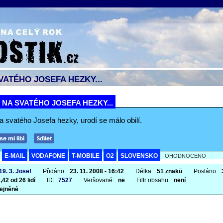
SVATÉHO JOSEFA HEZKY...
I NA SVATÉHO JOSEFA HEZKY...
na svatého Josefa hezky, urodí se málo obilí.
E-MAIL
VODAFONE
T-MOBILE
O2
SLOVENSKO
A
OHODNOCENO
19. 3. Josef
Přidáno:
23. 11. 2008 - 16:42
Délka:
51 znaků
Posláno:
,42 od 26 lidí
ID:
7527
Veršované:
ne
Filtr obsahu:
není
ejněné