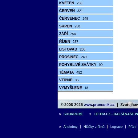
KVĚTEN
256
ČERVEN
321
ČERVENEC
249
SRPEN
250
ZÁŘÍ
254
ŘÍJEN
237
LISTOPAD
268
PROSINEC
249
POHYBLIVÉ SVÁTKY
90
TÉMATA
452
VTIPNÉ
36
VYMYŠLENÉ
18
© 2008-2025
www.pranostik.cz
|
Zveřejňová
»
SOUKROMÍ
»
LETEM.CZ - DALŠÍ NAŠE 
»
Anekdoty
|
Hlášky z filmů
|
Legrace
|
Přání