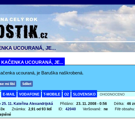
ENKA UCOURANÁ, JE...
I KAČENKA UCOURANÁ, JE...
 Kačenka ucouraná, je Baruška naškrobená.
E-MAIL
VODAFONE
T-MOBILE
O2
SLOVENSKO
A
OHODNOCENO
» 25. 11. Kateřina Alexandrijská
Přidáno:
23. 11. 2008 - 0:56
Délka:
46 z
83x
Známka:
2,91 od 93 lidí
ID:
42040
Veršované:
ne
Filtr obsahu
ejněné