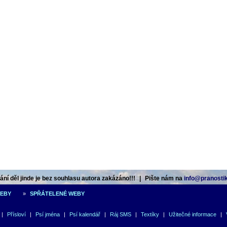
ní děl jinde je bez souhlasu autora zakázáno!!!
|
Pište nám na
info@pranostik
WEBY
»
SPŘÁTELENÉ WEBY
|
Přísloví
|
Psí jména
|
Psí kalendář
|
Ráj SMS
|
Textíky
|
Užitečné informace
|