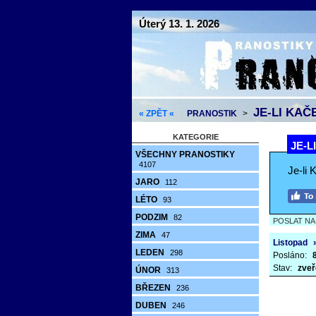
Úterý 13. 1. 2026
JE-LI KAČ
« ZPĚT «
PRANOSTIK
>
KATEGORIE
JE-L
VŠECHNY PRANOSTIKY
4107
Je-li
JARO
112
LÉTO
93
PODZIM
82
POSLAT N
ZIMA
47
Listopad
LEDEN
298
Posláno:
Stav:
zveř
ÚNOR
313
BŘEZEN
236
DUBEN
246