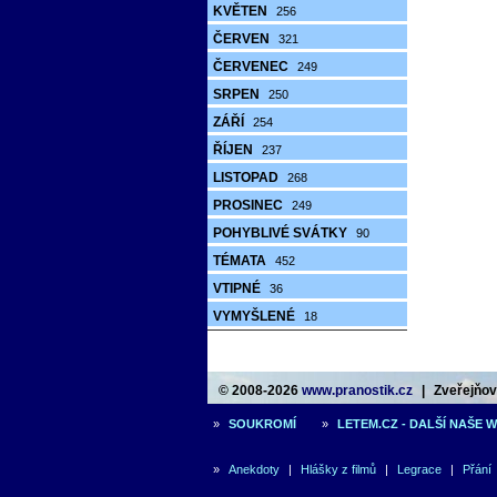
KVĚTEN
256
ČERVEN
321
ČERVENEC
249
SRPEN
250
ZÁŘÍ
254
ŘÍJEN
237
LISTOPAD
268
PROSINEC
249
POHYBLIVÉ SVÁTKY
90
TÉMATA
452
VTIPNÉ
36
VYMYŠLENÉ
18
© 2008-2026
www.pranostik.cz
|
Zveřejňová
»
SOUKROMÍ
»
LETEM.CZ - DALŠÍ NAŠE 
»
Anekdoty
|
Hlášky z filmů
|
Legrace
|
Přání