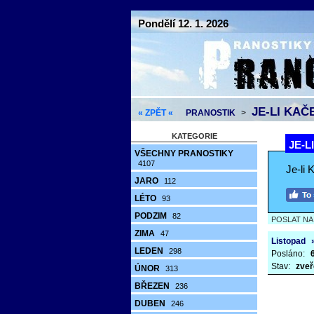
Pondělí 12. 1. 2026
JE-LI KAČ
« ZPĚT «
PRANOSTIK
>
KATEGORIE
JE-L
VŠECHNY PRANOSTIKY
4107
Je-li
JARO
112
LÉTO
93
PODZIM
82
POSLAT N
ZIMA
47
Listopad
LEDEN
298
Posláno:
Stav:
zveř
ÚNOR
313
BŘEZEN
236
DUBEN
246