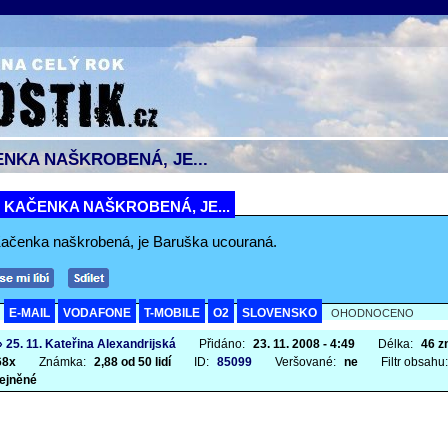
ENKA NAŠKROBENÁ, JE...
I KAČENKA NAŠKROBENÁ, JE...
 Kačenka naškrobená, je Baruška ucouraná.
E-MAIL
VODAFONE
T-MOBILE
O2
SLOVENSKO
A
OHODNOCENO
» 25. 11. Kateřina Alexandrijská
Přidáno:
23. 11. 2008 - 4:49
Délka:
46 z
68x
Známka:
2,88 od 50 lidí
ID:
85099
Veršované:
ne
Filtr obsahu
ejněné