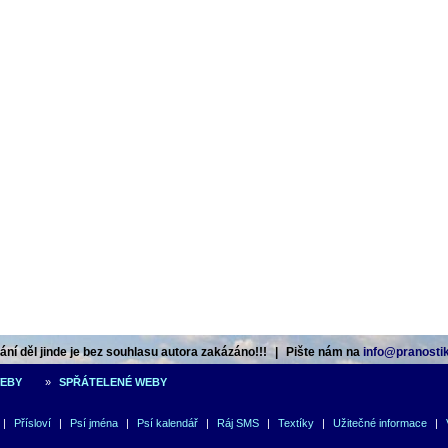
ní děl jinde je bez souhlasu autora zakázáno!!!
|
Pište nám na
info@pranostik
WEBY
»
SPŘÁTELENÉ WEBY
|
Přísloví
|
Psí jména
|
Psí kalendář
|
Ráj SMS
|
Textíky
|
Užitečné informace
|