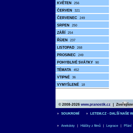
KVĚTEN
256
ČERVEN
321
ČERVENEC
249
SRPEN
250
ZÁŘÍ
254
ŘÍJEN
237
LISTOPAD
268
PROSINEC
249
POHYBLIVÉ SVÁTKY
90
TÉMATA
452
VTIPNÉ
36
VYMYŠLENÉ
18
© 2008-2026
www.pranostik.cz
|
Zveřejňová
»
SOUKROMÍ
»
LETEM.CZ - DALŠÍ NAŠE 
»
Anekdoty
|
Hlášky z filmů
|
Legrace
|
Přání