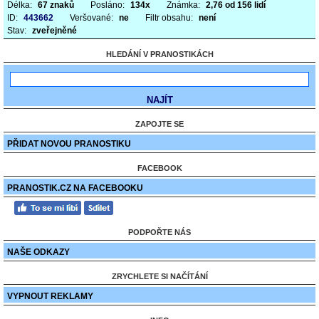
Délka:
67 znaků
Posláno:
134x
Známka:
2,76 od 156 lidí
ID:
443662
Veršované:
ne
Filtr obsahu:
není
Stav:
zveřejněné
HLEDÁNÍ V PRANOSTIKÁCH
ZAPOJTE SE
PŘIDAT NOVOU PRANOSTIKU
FACEBOOK
PRANOSTIK.CZ NA FACEBOOKU
PODPOŘTE NÁS
NAŠE ODKAZY
ZRYCHLETE SI NAČÍTÁNÍ
VYPNOUT REKLAMY