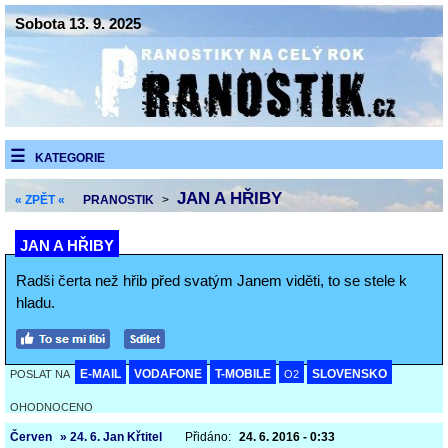
Sobota 13. 9. 2025
KATEGORIE
JAN A HŘIBY
« ZPĚT «
PRANOSTIK
>
JAN A HŘIBY
Radši čerta než hřib před svatým Janem viděti, to se stele k
hladu.
E-MAIL
VODAFONE
T-MOBILE
SLOVENSKO
POSLAT NA
O2
OHODNOCENO
Červen
» 24. 6. Jan Křtitel
Přidáno:
24. 6. 2016 - 0:33