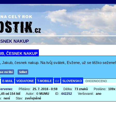
ESNEK NAKUP
UB, ČESNEK NAKUP
, Jakub, česnek nakup. Na tvůj svátek, Evžene, už se těžko sežene!
E-MAIL
VODAFONE
T-MOBILE
SLOVENSKO
A
O2
OHODNOCENO
Červenec
Přidáno:
25. 7. 2016 - 0:59
Délka:
73 znaků
Posláno:
109x
,45 od 154 lidí
Autor:
© MUMU
ID:
442252
Veršované:
ano
u:
není
Stav:
zveřejněné