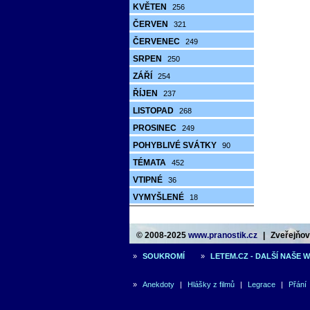
KVĚTEN
256
ČERVEN
321
ČERVENEC
249
SRPEN
250
ZÁŘÍ
254
ŘÍJEN
237
LISTOPAD
268
PROSINEC
249
POHYBLIVÉ SVÁTKY
90
TÉMATA
452
VTIPNÉ
36
VYMYŠLENÉ
18
© 2008-2025
www.pranostik.cz
|
Zveřejňová
»
SOUKROMÍ
»
LETEM.CZ - DALŠÍ NAŠE 
»
Anekdoty
|
Hlášky z filmů
|
Legrace
|
Přání