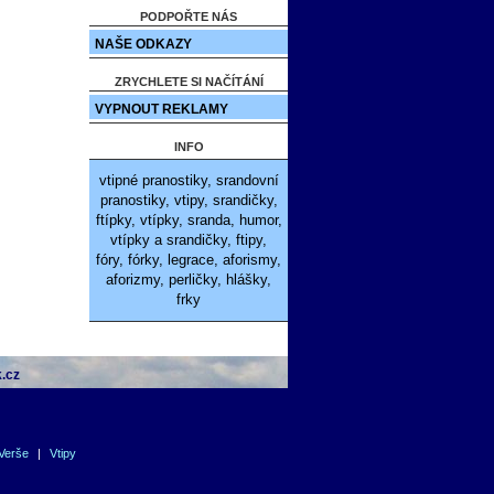
PODPOŘTE NÁS
NAŠE ODKAZY
ZRYCHLETE SI NAČÍTÁNÍ
VYPNOUT REKLAMY
INFO
vtipné pranostiky, srandovní
pranostiky, vtipy, srandičky,
ftípky, vtípky, sranda, humor,
vtípky a srandičky, ftipy,
fóry, fórky, legrace, aforismy,
aforizmy, perličky, hlášky,
frky
.cz
Verše
|
Vtipy