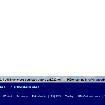
ní děl jinde je bez souhlasu autora zakázáno!!!
|
Pište nám na
info@pranostik
WEBY
»
SPŘÁTELENÉ WEBY
|
Přísloví
|
Psí jména
|
Psí kalendář
|
Ráj SMS
|
Textíky
|
Užitečné informace
|