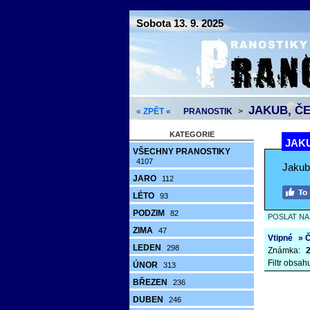
Sobota 13. 9. 2025
JAKUB, Č
« ZPĚT «
PRANOSTIK
>
KATEGORIE
JAK
VŠECHNY PRANOSTIKY
4107
Jakub
JARO
112
LÉTO
93
PODZIM
82
POSLAT N
ZIMA
47
Vtipné
» 
LEDEN
298
Známka:
2
Filtr obsah
ÚNOR
313
BŘEZEN
236
DUBEN
246