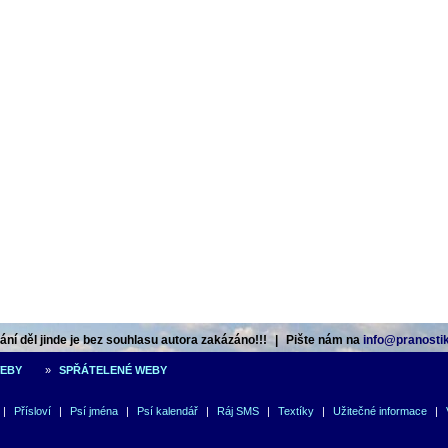
ní děl jinde je bez souhlasu autora zakázáno!!!
|
Pište nám na
info@pranostik
WEBY
»
SPŘÁTELENÉ WEBY
|
Přísloví
|
Psí jména
|
Psí kalendář
|
Ráj SMS
|
Textíky
|
Užitečné informace
|