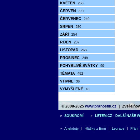
KVĚTEN
256
ČERVEN
321
ČERVENEC
249
SRPEN
250
ZÁŘÍ
254
ŘÍJEN
237
LISTOPAD
268
PROSINEC
249
POHYBLIVÉ SVÁTKY
90
TÉMATA
452
VTIPNÉ
36
VYMYŠLENÉ
18
© 2008-2025
www.pranostik.cz
|
Zveřejňová
»
SOUKROMÍ
»
LETEM.CZ - DALŠÍ NAŠE 
»
Anekdoty
|
Hlášky z filmů
|
Legrace
|
Přání