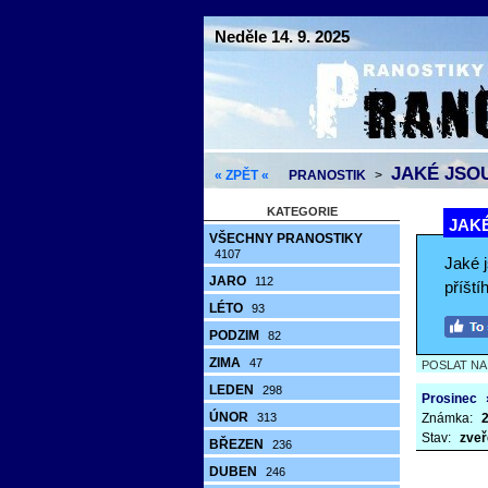
Neděle 14. 9. 2025
JAKÉ JSOU
« ZPĚT «
PRANOSTIK
>
KATEGORIE
JAKÉ
VŠECHNY PRANOSTIKY
4107
Jaké j
JARO
112
příšt
LÉTO
93
PODZIM
82
ZIMA
47
POSLAT N
LEDEN
298
Prosinec
ÚNOR
313
Známka:
2
Stav:
zveř
BŘEZEN
236
DUBEN
246