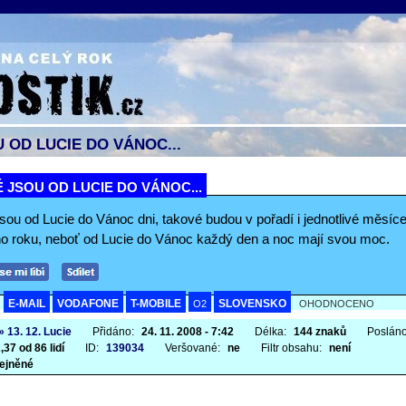
 OD LUCIE DO VÁNOC...
 JSOU OD LUCIE DO VÁNOC...
sou od Lucie do Vánoc dni, takové budou v pořadí i jednotlivé měsíc
ího roku, neboť od Lucie do Vánoc každý den a noc mají svou moc.
E-MAIL
VODAFONE
T-MOBILE
SLOVENSKO
A
O2
OHODNOCENO
» 13. 12. Lucie
Přidáno:
24. 11. 2008 - 7:42
Délka:
144 znaků
Poslán
,37 od 86 lidí
ID:
139034
Veršované:
ne
Filtr obsahu:
není
ejněné