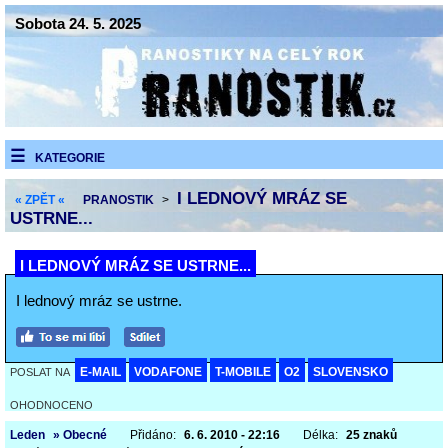
Sobota 24. 5. 2025
KATEGORIE
I LEDNOVÝ MRÁZ SE
« ZPĚT «
PRANOSTIK
>
USTRNE...
I LEDNOVÝ MRÁZ SE USTRNE...
I lednový mráz se ustrne.
E-MAIL
VODAFONE
T-MOBILE
O2
SLOVENSKO
POSLAT NA
OHODNOCENO
Leden
» Obecné
Přidáno:
6. 6. 2010 - 22:16
Délka:
25 znaků