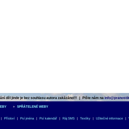
ní děl jinde je bez souhlasu autora zakázáno!!!
|
Pište nám na
info@pranostik
WEBY
»
SPŘÁTELENÉ WEBY
|
Přísloví
|
Psí jména
|
Psí kalendář
|
Ráj SMS
|
Textíky
|
Užitečné informace
|