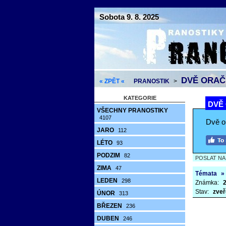
Sobota 9. 8. 2025
DVĚ ORAČK
« ZPĚT «
PRANOSTIK
>
KATEGORIE
DVĚ 
VŠECHNY PRANOSTIKY
4107
Dvě or
JARO
112
LÉTO
93
PODZIM
82
POSLAT N
ZIMA
47
Témata
»
LEDEN
298
Známka:
2
Stav:
zveř
ÚNOR
313
BŘEZEN
236
DUBEN
246