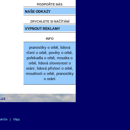
PODPOŘTE NÁS
NAŠE ODKAZY
ZRYCHLETE SI NAČÍTÁNÍ
VYPNOUT REKLAMY
INFO
pranostiky o orbě, lidová
rčení o orbě, pověry o orbě,
pořekadla o orbě, moudra o
orbě, lidová slovesnost o
orání, lidová přísloví o orbě,
moudrosti o orbě, pranostiky
o orání
.cz
Verše
|
Vtipy