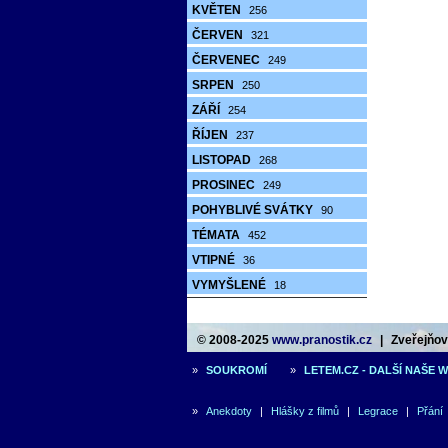
KVĚTEN
256
ČERVEN
321
ČERVENEC
249
SRPEN
250
ZÁŘÍ
254
ŘÍJEN
237
LISTOPAD
268
PROSINEC
249
POHYBLIVÉ SVÁTKY
90
TÉMATA
452
VTIPNÉ
36
VYMYŠLENÉ
18
© 2008-2025
www.pranostik.cz
|
Zveřejňová
»
SOUKROMÍ
»
LETEM.CZ - DALŠÍ NAŠE 
»
Anekdoty
|
Hlášky z filmů
|
Legrace
|
Přání