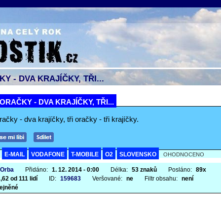
Y - DVA KRAJÍČKY, TŘI...
ORAČKY - DVA KRAJÍČKY, TŘI...
ačky - dva krajíčky, tři oračky - tři krajíčky.
E-MAIL
VODAFONE
T-MOBILE
O2
SLOVENSKO
A
OHODNOCENO
 Orba
Přidáno:
1. 12. 2014 - 0:00
Délka:
53 znaků
Posláno:
89x
,62 od 111 lidí
ID:
159683
Veršované:
ne
Filtr obsahu:
není
ejněné