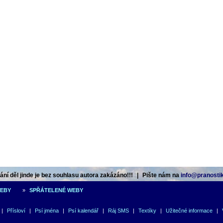
ní děl jinde je bez souhlasu autora zakázáno!!!
|
Pište nám na
info@pranostik
WEBY
»
SPŘÁTELENÉ WEBY
|
Přísloví
|
Psí jména
|
Psí kalendář
|
Ráj SMS
|
Textíky
|
Užitečné informace
|