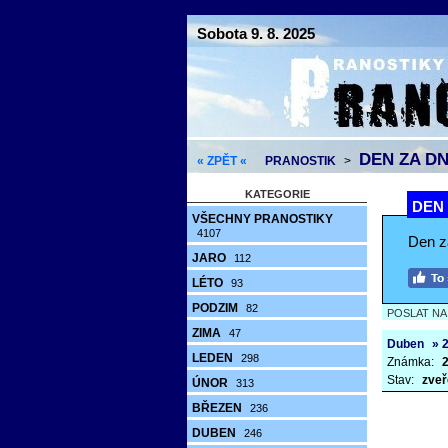
Sobota 9. 8. 2025
DEN ZA DN
« ZPĚT «
PRANOSTIK
>
KATEGORIE
DEN 
VŠECHNY PRANOSTIKY
4107
Den z
JARO
112
LÉTO
93
PODZIM
82
POSLAT N
ZIMA
47
Duben
» 2
LEDEN
298
Známka:
2
Stav:
zveř
ÚNOR
313
BŘEZEN
236
DUBEN
246