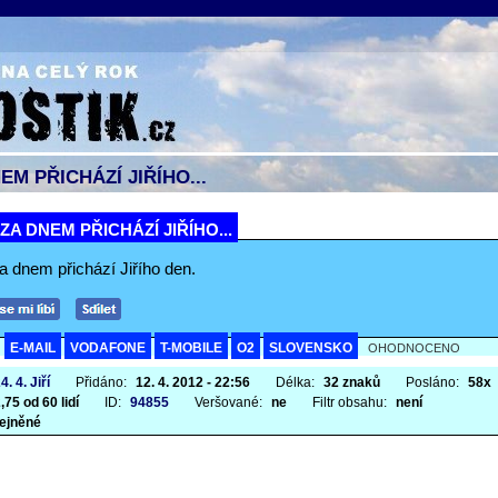
EM PŘICHÁZÍ JIŘÍHO...
ZA DNEM PŘICHÁZÍ JIŘÍHO...
a dnem přichází Jiřího den.
E-MAIL
VODAFONE
T-MOBILE
O2
SLOVENSKO
A
OHODNOCENO
4. 4. Jiří
Přidáno:
12. 4. 2012 - 22:56
Délka:
32 znaků
Posláno:
58x
,75 od 60 lidí
ID:
94855
Veršované:
ne
Filtr obsahu:
není
ejněné