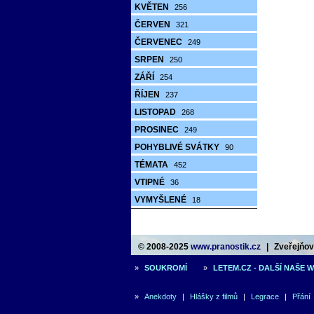
KVĚTEN
256
ČERVEN
321
ČERVENEC
249
SRPEN
250
ZÁŘÍ
254
ŘÍJEN
237
LISTOPAD
268
PROSINEC
249
POHYBLIVÉ SVÁTKY
90
TÉMATA
452
VTIPNÉ
36
VYMYŠLENÉ
18
© 2008-2025
www.pranostik.cz
|
Zveřejňová
»
SOUKROMÍ
»
LETEM.CZ - DALŠÍ NAŠE 
»
Anekdoty
|
Hlášky z filmů
|
Legrace
|
Přání