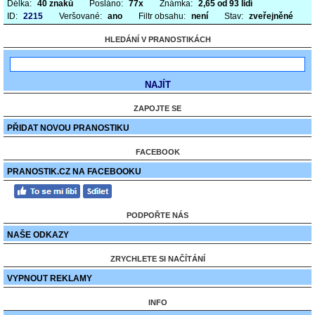
Délka:
40 znaků
Posláno:
77x
Známka:
2,65 od 93 lidí
ID:
2215
Veršované:
ano
Filtr obsahu:
není
Stav:
zveřejněné
HLEDÁNÍ V PRANOSTIKÁCH
ZAPOJTE SE
PŘIDAT NOVOU PRANOSTIKU
FACEBOOK
PRANOSTIK.CZ NA FACEBOOKU
PODPOŘTE NÁS
NAŠE ODKAZY
ZRYCHLETE SI NAČÍTÁNÍ
VYPNOUT REKLAMY
INFO