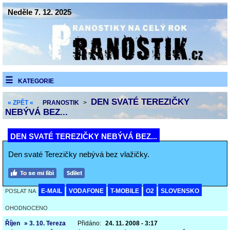
Neděle 7. 12. 2025
KATEGORIE
DEN SVATÉ TEREZIČKY
« ZPĚT «
PRANOSTIK
>
NEBÝVÁ BEZ...
DEN SVATÉ TEREZIČKY NEBÝVÁ BEZ...
Den svaté Terezičky nebývá bez vlažičky.
E-MAIL
VODAFONE
T-MOBILE
O2
SLOVENSKO
POSLAT NA
OHODNOCENO
Říjen
» 3. 10. Tereza
Přidáno:
24. 11. 2008 - 3:17