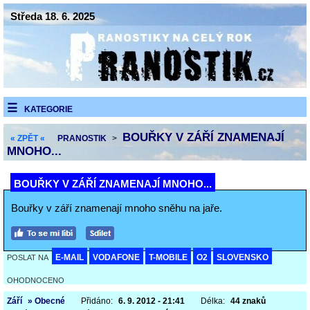
Středa 18. 6. 2025
KATEGORIE
BOUŘKY V ZÁŘÍ ZNAMENAJÍ
« ZPĚT «
PRANOSTIK
>
MNOHO...
BOUŘKY V ZÁŘÍ ZNAMENAJÍ MNOHO...
Bouřky v září znamenají mnoho sněhu na jaře.
E-MAIL
VODAFONE
T-MOBILE
O2
SLOVENSKO
POSLAT NA
OHODNOCENO
Září
» Obecné
Přidáno:
6. 9. 2012 - 21:41
Délka:
44 znaků