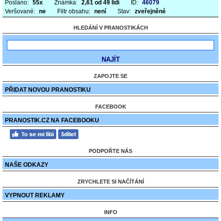
Posláno:
55x
Známka:
2,61 od 49 lidí
ID:
46079
Veršované:
ne
Filtr obsahu:
není
Stav:
zveřejněné
HLEDÁNÍ V PRANOSTIKÁCH
ZAPOJTE SE
PŘIDAT NOVOU PRANOSTIKU
FACEBOOK
PRANOSTIK.CZ NA FACEBOOKU
PODPOŘTE NÁS
NAŠE ODKAZY
ZRYCHLETE SI NAČÍTÁNÍ
VYPNOUT REKLAMY
INFO