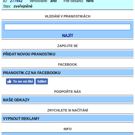
ID:
277942
Veršované:
ano
Filtr obsahu:
není
Stav:
zveřejněné
HLEDÁNÍ V PRANOSTIKÁCH
ZAPOJTE SE
PŘIDAT NOVOU PRANOSTIKU
FACEBOOK
PRANOSTIK.CZ NA FACEBOOKU
PODPOŘTE NÁS
NAŠE ODKAZY
ZRYCHLETE SI NAČÍTÁNÍ
VYPNOUT REKLAMY
INFO