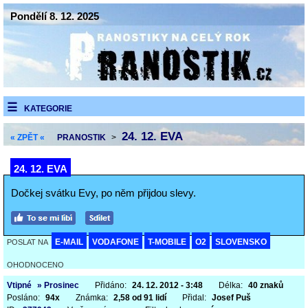
Pondělí 8. 12. 2025
KATEGORIE
24. 12. EVA
« ZPĚT «
PRANOSTIK
>
24. 12. EVA
Dočkej svátku Evy, po něm přijdou slevy.
E-MAIL
VODAFONE
T-MOBILE
O2
SLOVENSKO
POSLAT NA
OHODNOCENO
Vtipné
» Prosinec
Přidáno:
24. 12. 2012 - 3:48
Délka:
40 znaků
Posláno:
94x
Známka:
2,58 od 91 lidí
Přidal:
Josef Puš